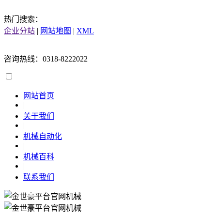
热门搜索：
企业分站
|
网站地图
|
XML
咨询热线：0318-8222022
网站首页
|
关于我们
|
机械自动化
|
机械百科
|
联系我们