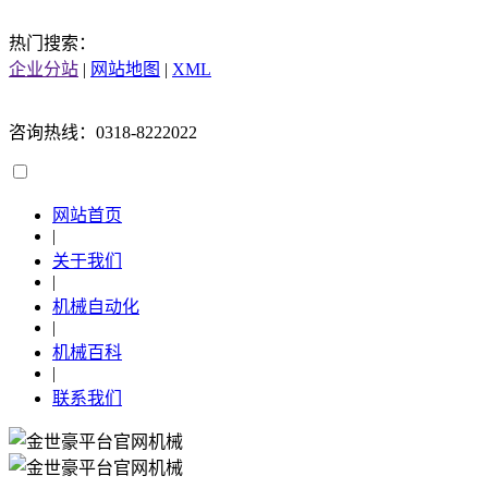
热门搜索：
企业分站
|
网站地图
|
XML
咨询热线：0318-8222022
网站首页
|
关于我们
|
机械自动化
|
机械百科
|
联系我们