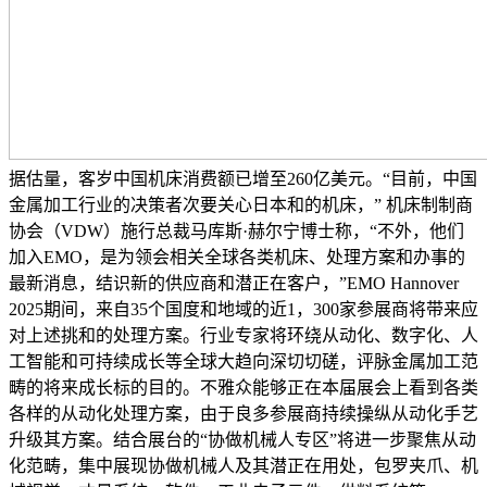
据估量，客岁中国机床消费额已增至260亿美元。“目前，中国
金属加工行业的决策者次要关心日本和的机床，” 机床制制商
协会（VDW）施行总裁马库斯·赫尔宁博士称，“不外，他们
加入EMO，是为领会相关全球各类机床、处理方案和办事的
最新消息，结识新的供应商和潜正在客户，”EMO Hannover
2025期间，来自35个国度和地域的近1，300家参展商将带来应
对上述挑和的处理方案。行业专家将环绕从动化、数字化、人
工智能和可持续成长等全球大趋向深切切磋，评脉金属加工范
畴的将来成长标的目的。不雅众能够正在本届展会上看到各类
各样的从动化处理方案，由于良多参展商持续操纵从动化手艺
升级其方案。结合展台的“协做机械人专区”将进一步聚焦从动
化范畴，集中展现协做机械人及其潜正在用处，包罗夹爪、机