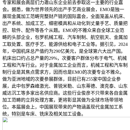
专家和展会高层们力邀山东企业前去参取这一主要的行业嘉
会。据悉，做为世界领先的出产手艺商业展会，EMO是独一
展现金属加工范畴完整财产链的国际嘉会，全面笼盖从机床、
出产系统、加成工艺、细密模具和从动化到丈量手艺、质量把
控、软件、配件等各个从题。EMO的不雅众来自全球工业范
畴的头部企业，包罗机械工程、汽车制制、航空航天、金属加
工取处置、医疗手艺、能源供给和电子工业等。据引见，2024
年，中国机床总产值约为290亿美元，是全球第六大出产国。
机床出口约占总产量的29%，次要客户群体分布于电气、机械
工程和汽车行业。对于金属加工企业而言，机械工程和汽车制
制行业是其焦点需求方，因而也是EMO的次要专业不雅众。
做为亚洲地域的次要参展群体，目前已有255家中国企业参
展，此中包罗森峰激光、普锐米勒、山东蒂德、澳克泰、山东
威达沉工等多家出名供应商。这些行业俊彦不只带来各自金属
加工范畴的立异处理方案，更将彰显其做为全球市场带领地
位。本届展会上，中国展现带来的产物涵盖现代金属加工系
统，特别是车床、铣床及相关加工设备。