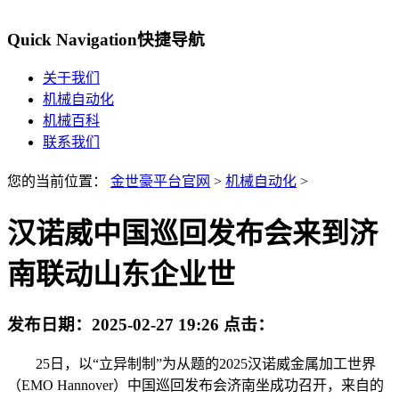
Quick Navigation
快捷导航
关于我们
机械自动化
机械百科
联系我们
您的当前位置：
金世豪平台官网
>
机械自动化
>
汉诺威中国巡回发布会来到济
南联动山东企业世
发布日期：
2025-02-27 19:26
点击：
25日，以“立异制制”为从题的2025汉诺威金属加工世界
（EMO Hannover）中国巡回发布会济南坐成功召开，来自的