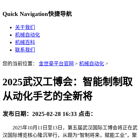
Quick Navigation
快捷导航
关于我们
机械自动化
机械百科
联系我们
您的当前位置：
金世豪平台官网
>
机械自动化
>
2025武汉工博会：智能制制取
从动化手艺的全新将
发布日期：
2025-02-28 16:33
点击：
2025年10月11日至13日，第五届武汉国际工博会将正在武
汉国际博览核心隆沉举行，从题为“智制将来，赋能工业”，聚